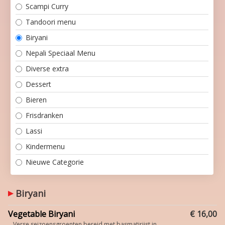
Scampi Curry
Tandoori menu
Biryani
Nepali Speciaal Menu
Diverse extra
Dessert
Bieren
Frisdranken
Lassi
Kindermenu
Nieuwe Categorie
Biryani
Vegetable Biryani
€ 16,00
Verse seizoensgroenten bereid met basmatirijst in