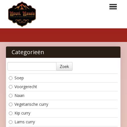
HOME
BESTELLEN
Categorieën
MENU
Zoek
RESERVATIES
Soep
LOGIN
Voorgerecht
CONTACT
Naan
Vegetarische curry
Kip curry
Lams curry